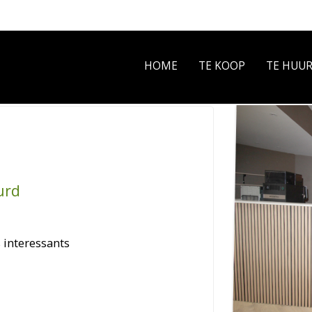
HOME
TE KOOP
TE HUU
urd
 interessants