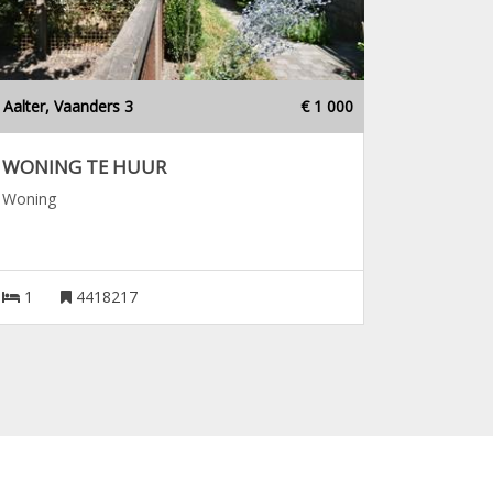
Aalter, Vaanders 3
€ 1 000
WONING TE HUUR
Woning
1
4418217