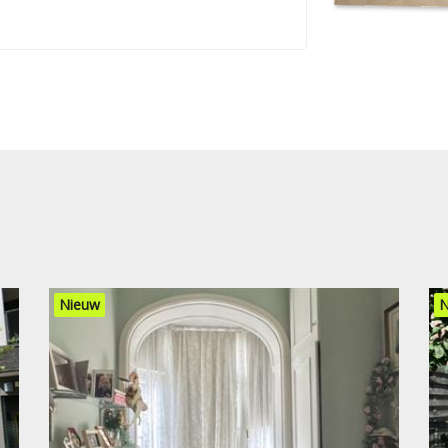
Nieuw
N