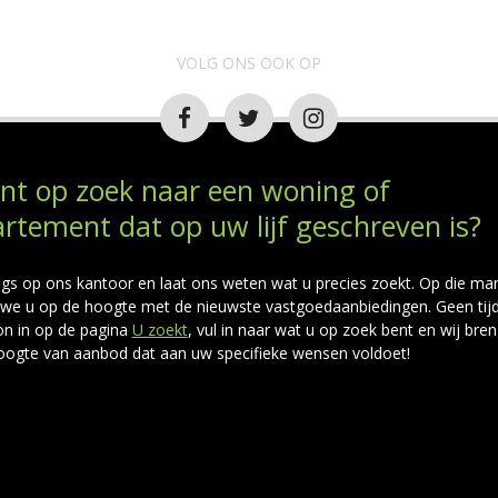
VOLG ONS OOK OP
nt op zoek naar een woning of
rtement dat op uw lijf geschreven is?
gs op ons kantoor en laat ons weten wat u precies zoekt. Op die man
we u op de hoogte met de nieuwste vastgoedaanbiedingen. Geen tijd?
n in op de pagina
U zoekt
, vul in naar wat u op zoek bent en wij bre
oogte van aanbod dat aan uw specifieke wensen voldoet!