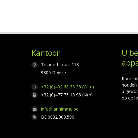
Kantoor
U be
appa
Tolpoortstraat 118
9800 Deinze
Kom lan
houden 
+32 (0)492 68 38 38 (Wim)
u gewoo
+32 (0)477 75 18 93 (Kim)
op de h
info@lannimmo.be
BE 0832.008.590