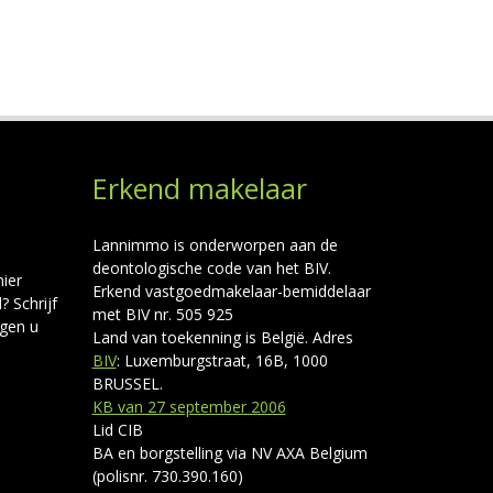
Erkend makelaar
Lannimmo is onderworpen aan de
deontologische code van het BIV.
ier
Erkend vastgoedmakelaar-bemiddelaar
 Schrijf
met BIV nr. 505 925
ngen u
Land van toekenning is België. Adres
BIV
: Luxemburgstraat, 16B, 1000
BRUSSEL.
KB van 27 september 2006
Lid CIB
BA en borgstelling via NV AXA Belgium
(polisnr. 730.390.160)