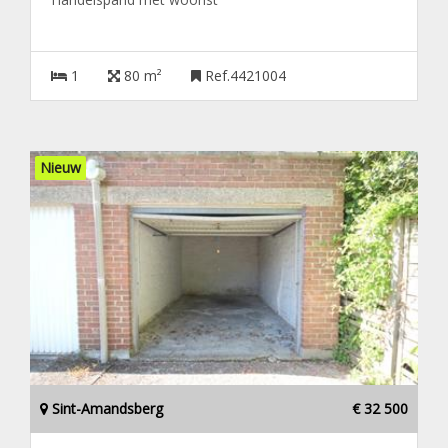
1
80 m²
Ref.4421004
Nieuw
Sint-Amandsberg
€ 32 500