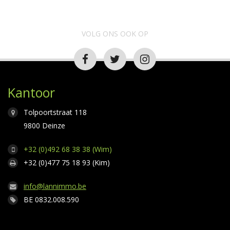
VOLG ONS OOK OP
Kantoor
Tolpoortstraat 118
9800 Deinze
+32 (0)492 68 38 38 (Wim)
+32 (0)477 75 18 93 (Kim)
info@lannimmo.be
BE 0832.008.590