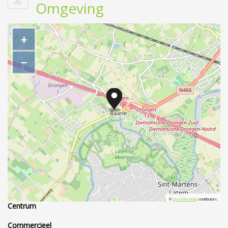
Omgeving
+
−
©
OpenStreetMap
contributors.
Centrum
Commercieel